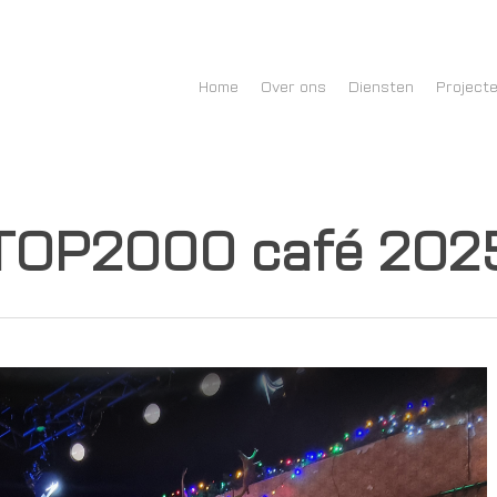
Home
Over ons
Diensten
Project
TOP2000 café 202