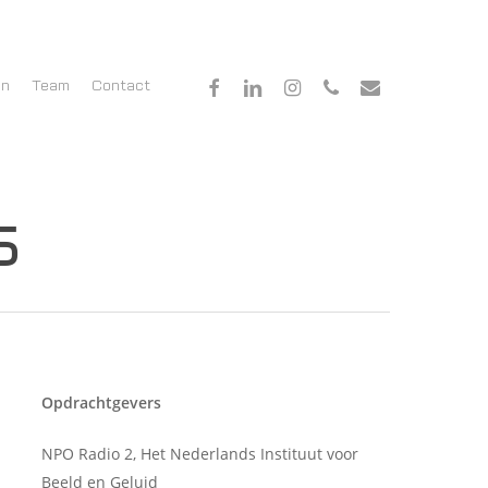
facebook
linkedin
instagram
phone
email
en
Team
Contact
5
Opdrachtgevers
NPO Radio 2, Het Nederlands Instituut voor
Beeld en Geluid