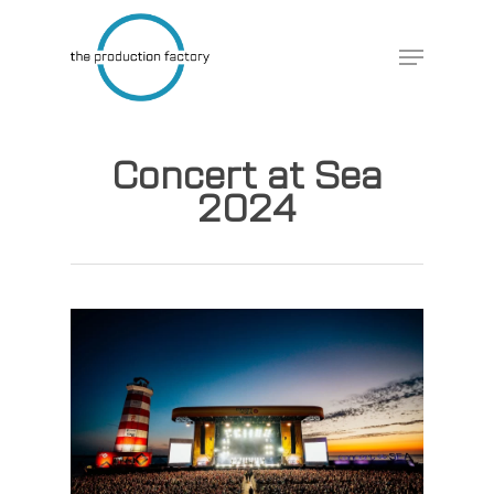
Skip
to
Menu
Close
main
Menu
content
Concert at Sea
2024